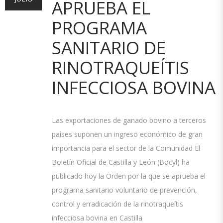
APRUEBA EL
PROGRAMA
SANITARIO DE
RINOTRAQUEÍTIS
INFECCIOSA BOVINA
Las exportaciones de ganado bovino a terceros
países suponen un ingreso económico de gran
importancia para el sector de la Comunidad El
Boletín Oficial de Castilla y León (Bocyl) ha
publicado hoy la Orden por la que se aprueba el
programa sanitario voluntario de prevención,
control y erradicación de la rinotraqueítis
infecciosa bovina en Castilla