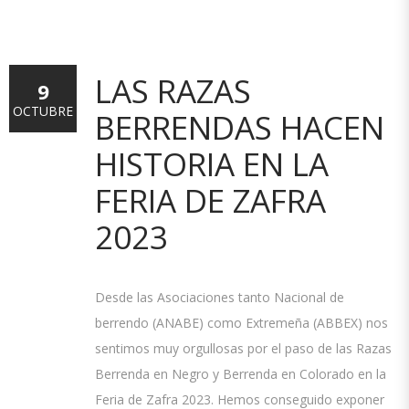
LAS RAZAS
9
OCTUBRE
BERRENDAS HACEN
HISTORIA EN LA
FERIA DE ZAFRA
2023
Desde las Asociaciones tanto Nacional de
berrendo (ANABE) como Extremeña (ABBEX) nos
sentimos muy orgullosas por el paso de las Razas
Berrenda en Negro y Berrenda en Colorado en la
Feria de Zafra 2023. Hemos conseguido exponer