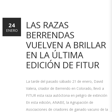
LAS RAZAS
24
ENERO
BERRENDAS
VUELVEN A BRILLAR
EN LA ÚLTIMA
EDICIÓN DE FITUR
La tarde del pasado sábado 21 de enero, David
Valera, criador de Berrendo en Colorado, llevó a
FITUR esta raza autóctona en peligro de extinción
En esta edición, ANABE, la Agrupación de
Asociaciones de criadores de ganado vacuno de la