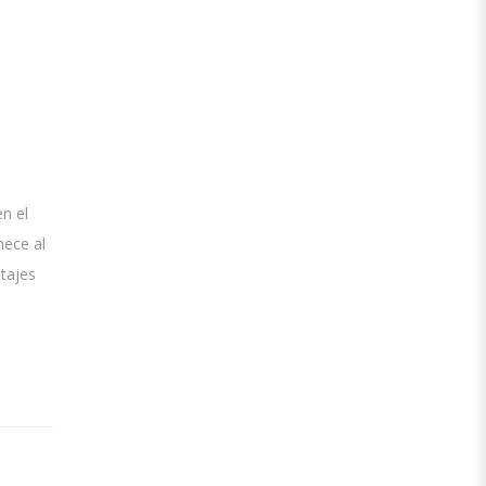
n el
nece al
stajes