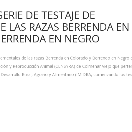
ERIE DE TESTAJE DE
E LAS RAZAS BERRENDA EN
BERRENDA EN NEGRO
s sementales de las razas Berrenda en Colorado y Berrendo en Negro e
cción y Reproducción Animal (CENSYRA) de Colmenar Viejo que perte
y Desarrollo Rural, Agrario y Alimentario (IMIDRA, comenzando los te