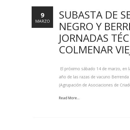
SUBASTA DE S
9
MARZO
NEGRO Y BER
JORNADAS TÉC
COLMENAR VIE
El próximo sábado 14 de marzo, en la 
año de las razas de vacuno Berrenda
(Agrupación de Asociaciones de Cria
Read More...