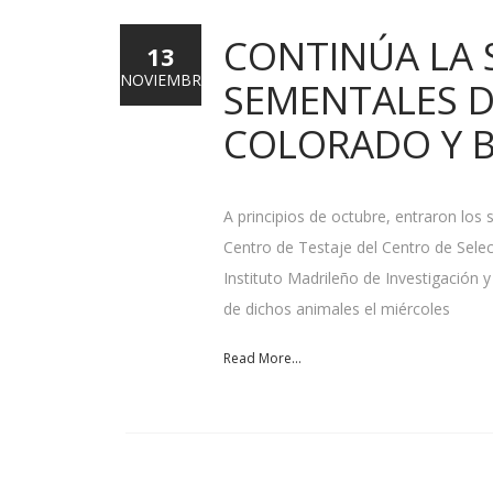
CONTINÚA LA S
13
NOVIEMBRE
SEMENTALES D
COLORADO Y 
A principios de octubre, entraron lo
Centro de Testaje del Centro de Sele
Instituto Madrileño de Investigación 
de dichos animales el miércoles
Read More...