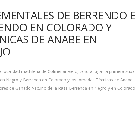
EMENTALES DE BERRENDO 
RENDO EN COLORADO Y
NICAS DE ANABE EN
JO
localidad madrileña de Colmenar Viejo, tendrá lugar la primera suba
 en Negro y Berrenda en Colorado y las Jornadas Técnicas de Anabe
dores de Ganado Vacuno de la Raza Berrenda en Negro y en Colorado