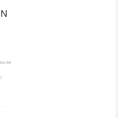
EN
sta del
).