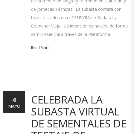
de Berrendo en Negro y Berrendo en Colorado y
de Jornadas Técnicas. La subasta contará con
toros testados en el CENSYRA de Badajoz y
Colmenar Viejo. La intención es hacerla de forma
semipresencial a través de la Plataforma
Read More...
CELEBRADA LA
4
MAYO
SUBASTA VIRTUAL
DE SEMENTALES DE