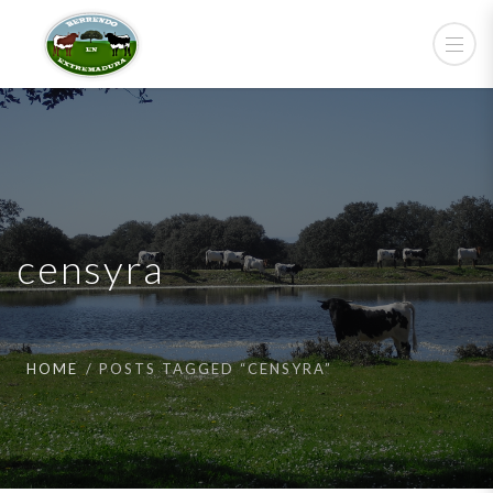
censyra
HOME
POSTS TAGGED “CENSYRA”