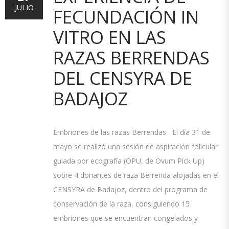
JULIO
FECUNDACIÓN IN
VITRO EN LAS
RAZAS BERRENDAS
DEL CENSYRA DE
BADAJOZ
Embriones de las razas Berrendas El día 31 de
mayo se realizó una sesión de aspiración folicular
guiada por ecografía (OPU, de Ovum Pick Up)
sobre 4 donantes de raza Berrenda alojadas en el
CENSYRA de Badajoz, dentro del programa de
conservación de la raza, consiguiendo 15
embriones que se encuentran congelados y