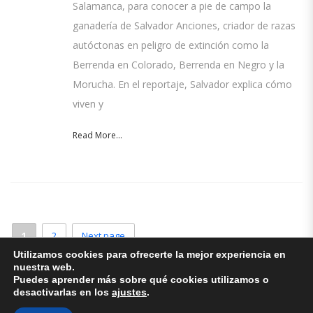
Salamanca, para conocer a pie de campo la
ganadería de Salvador Anciones, criador de razas
autóctonas en peligro de extinción como la
Berrenda en Colorado, Berrenda en Negro y la
Morucha. En el reportaje, Salvador explica cómo
viven y
Read More...
1
2
Next page
Utilizamos cookies para ofrecerte la mejor experiencia en
nuestra web.
Puedes aprender más sobre qué cookies utilizamos o
desactivarlas en los
ajustes
.