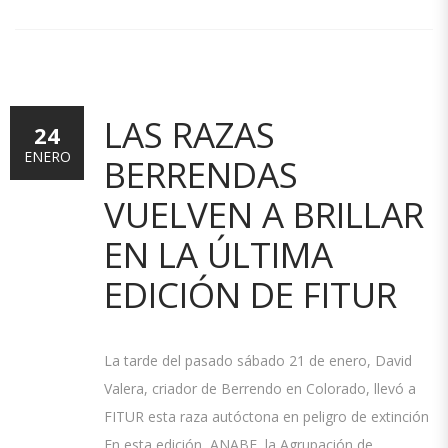
LAS RAZAS
24
ENERO
BERRENDAS
VUELVEN A BRILLAR
EN LA ÚLTIMA
EDICIÓN DE FITUR
La tarde del pasado sábado 21 de enero, David
Valera, criador de Berrendo en Colorado, llevó a
FITUR esta raza autóctona en peligro de extinción
En esta edición, ANABE, la Agrupación de