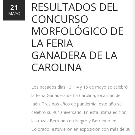
RESULTADOS DEL
21
MAYO
CONCURSO
MORFOLÓGICO DE
LA FERIA
GANADERA DE LA
CAROLINA
Los pasados días 13, 14 y 15 de mayo se celebró
la Feria Ganadera de La Carolina, localidad de
Jaén. Tras dos años de pandemia, este año se
celebró su 40ª aniversario. En esta última edición,
las razas Berrenda en Negro y Berrendo en
Colorado, estuvieron en exposición con más de 30