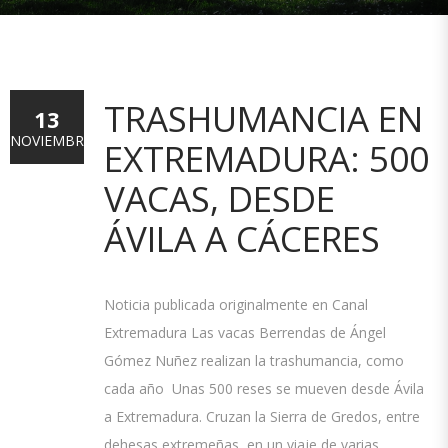
TRASHUMANCIA EN
13
NOVIEMBRE
EXTREMADURA: 500
VACAS, DESDE
ÁVILA A CÁCERES
Noticia publicada originalmente en Canal
Extremadura Las vacas Berrendas de Ángel
Gómez Nuñez realizan la trashumancia, como
cada año Unas 500 reses se mueven desde Ávila
a Extremadura. Cruzan la Sierra de Gredos, entre
dehesas extremeñas, en un viaje de varias