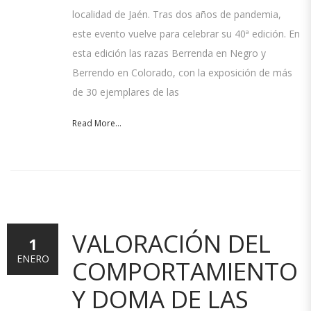
localidad de Jaén. Tras dos años de pandemia,
este evento vuelve para celebrar su 40ª edición. En
esta edición las razas Berrenda en Negro y
Berrendo en Colorado, con la exposición de más
de 30 ejemplares de las
Read More...
VALORACIÓN DEL
1
ENERO
COMPORTAMIENTO
Y DOMA DE LAS