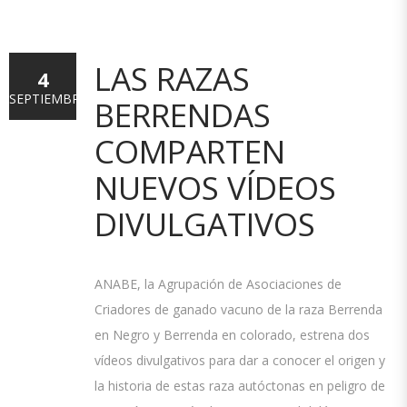
LAS RAZAS
4
SEPTIEMBRE
BERRENDAS
COMPARTEN
NUEVOS VÍDEOS
DIVULGATIVOS
ANABE, la Agrupación de Asociaciones de
Criadores de ganado vacuno de la raza Berrenda
en Negro y Berrenda en colorado, estrena dos
vídeos divulgativos para dar a conocer el origen y
la historia de estas raza autóctonas en peligro de